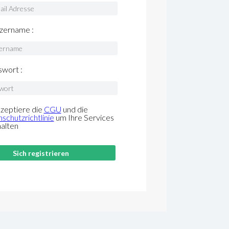
zername :
wort :
kzeptiere die
CGU
und die
schutzrichtlinie
um Ihre Services
halten