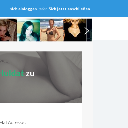
sich einloggen
oder
Sich jetzt anschließen
Huldat
zu
ail Adresse :