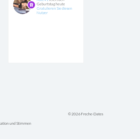
Geburtstag heute
Gratulieren Sie diesen
Nutzer
xlady 43, Würzburg
VOTING:
3
NOTE:
4.67
© 2026 Freche-Dates
ikation und Stimmen