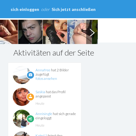
sich einloggen
oder
Sich jetzt anschließen
Aktivitäten auf der Seite
Annafree
hat 2 Bilder
zugefügt
fotos ansehen
Saskia
hat das Profil
angepasst
Heute
Annisingle
hat sich gerade
eingeloggt
Heute
Kate41
feiert den