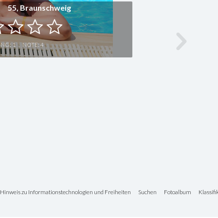
l 55, Braunschweig
ING:
1
NOTE:
4
X
Hinweis zu Informationstechnologien und Freiheiten
Suchen
Fotoalbum
Klassif