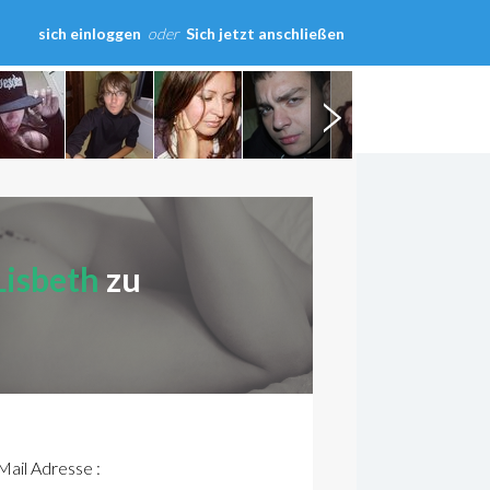
sich einloggen
oder
Sich jetzt anschließen
Lisbeth
zu
ail Adresse :