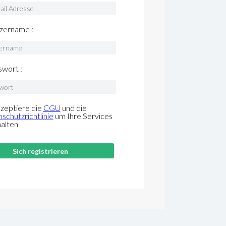
zername :
wort :
kzeptiere die
CGU
und die
schutzrichtlinie
um Ihre Services
halten