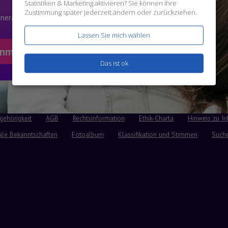
Statistiken & Marketing
aktivieren? Sie können Ihre
Zustimmung später jederzeit ändern oder zurückziehen.
rtnerangebote
Lassen Sie mich wählen
Das ist ok
gehörigkeit
AGB
Rechtsinformation
Ethik-Charta
Hinweis zu In
ale Bekanntschaften
Fotoalbum
Klassifikation und Stimmen
Such