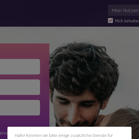
Mich behalte
ervices zu erhalten
Hallo! Könnten wir bitte einige zusätzliche Dienste für