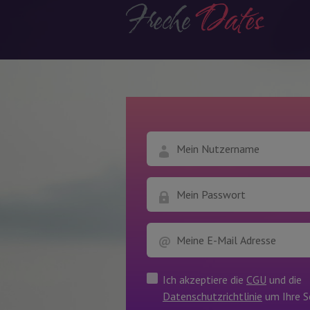
Ich akzeptiere die
CGU
und die
Datenschutzrichtlinie
um Ihre S