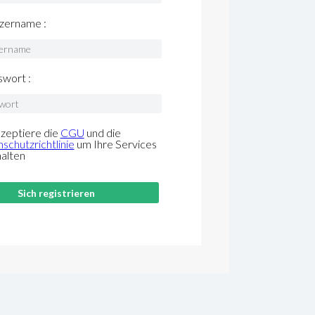
zername :
wort :
kzeptiere die
CGU
und die
schutzrichtlinie
um Ihre Services
halten