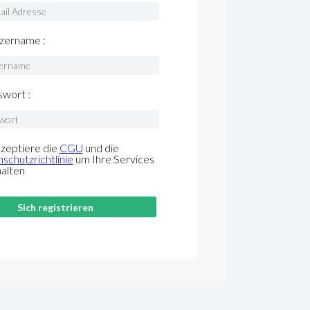
zername :
wort :
kzeptiere die
CGU
und die
schutzrichtlinie
um Ihre Services
halten