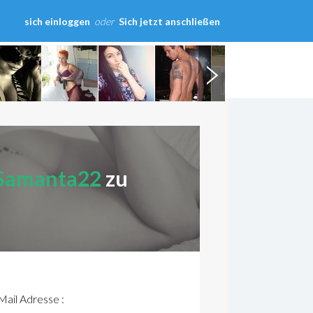
sich einloggen
oder
Sich jetzt anschließen
Samanta22
zu
ail Adresse :