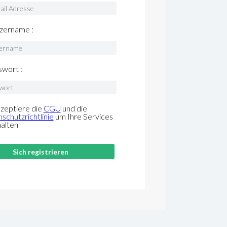
zername :
wort :
kzeptiere die
CGU
und die
schutzrichtlinie
um Ihre Services
halten