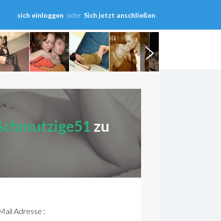
sich einloggen
oder
Sich jetzt anschließen
Schmutzige51
zu
ail Adresse :